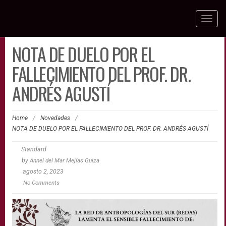
Toggl
naviga
NOTA DE DUELO POR EL
FALLECIMIENTO DEL PROF. DR.
ANDRÉS AGUSTÍ
Home
/
Novedades
/
NOTA DE DUELO POR EL FALLECIMIENTO DEL PROF. DR. ANDRÉS AGUSTÍ
Standard
by
Annel del Mar Mejías Guiza
agosto 2, 2023
No Comments