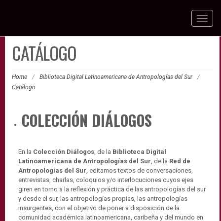
Toggl
naviga
CATÁLOGO
Home
/
Biblioteca Digital Latinoamericana de Antropologías del Sur
/
Catálogo
COLECCIÓN DIÁLOGOS
En la
Colección Diálogos
, de la
Biblioteca Digital
Latinoamericana de Antropologías del Sur
, de la
Red de
Antropologías del Sur
, editamos textos de conversaciones,
entrevistas, charlas, coloquios y/o interlocuciones cuyos ejes
giren en torno a la reflexión y práctica de las antropologías del sur
y desde el sur, las antropologías propias, las antropologías
insurgentes, con el objetivo de poner a disposición de la
comunidad académica latinoamericana, caribeña y del mundo en