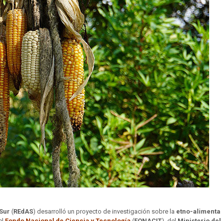
 Sur
(
REdAS
) desarrolló un proyecto de investigación sobre la
etno-alimenta
el
Fondo Nacional de Ciencia y Tecnología
(
FONACIT
), del
Ministerio de