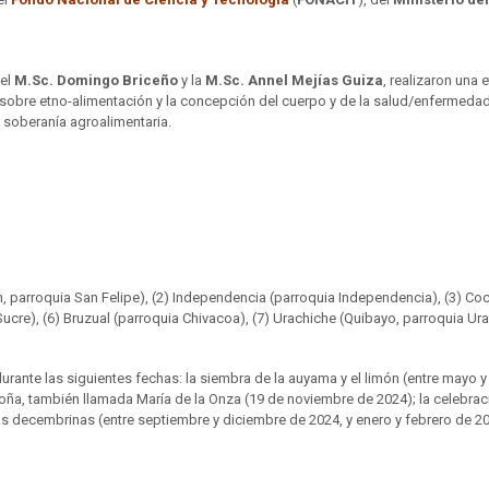
 el
M.Sc. Domingo Briceño
y la
M.Sc. Annel Mejías Guiza
, realizaron una 
n sobre etno-alimentación y la concepción del cuerpo y de la salud/enfermed
a soberanía agroalimentaria.
, parroquia San Felipe), (2) Independencia (parroquia Independencia), (3) Coco
ucre), (6) Bruzual (parroquia Chivacoa), (7) Urachiche (Quibayo, parroquia Urac
urante las siguientes fechas: la siembra de la auyama y el limón (entre mayo y 
Doña, también llamada María de la Onza (19 de noviembre de 2024); la celebrac
as decembrinas (entre septiembre y diciembre de 2024, y enero y febrero de 20