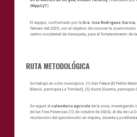
(
MppCyT
).
El equipo, conformado por la
Dra. Issa Rodríguez García
,
febrero del 2025, con el objetivo de conocer la cosmovisió
centro-occidental de Venezuela, para el fortalecimiento de l
RUTA METODOLÓGICA
Se trabajó en ocho municipios: (1) San Felipe (El Peñón-Marín
Blanco, parroquia La Trinidad), (5) Sucre (Guama, parroquia S
Se siguió el
calendario agrícola
de la zona, investigando d
de las Tres Potencias (12 de octubre de 2024); el día de La 
recolección del quinchoncho en víspera, durante y postfiest