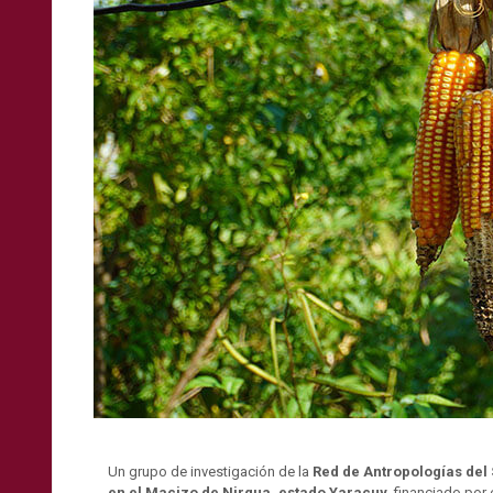
Un grupo de investigación de la
Red de Antropologías del
en el Macizo de Nirgua, estado Yaracuy
, financiado por 