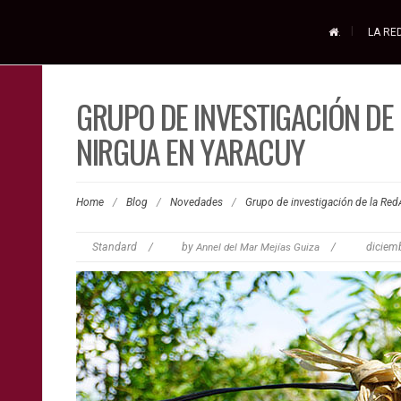
.
LA RE
GRUPO DE INVESTIGACIÓN DE 
NIRGUA EN YARACUY
Home
/
Blog
/
Novedades
/
Grupo de investigación de la Red
Standard
/
by
Annel del Mar Mejías Guiza
/
diciem