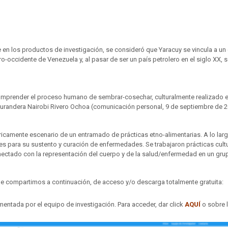
en los productos de investigación, se consideró que Yaracuy se vincula a un c
ro-occidente de Venezuela y, al pasar de ser un país petrolero en el siglo XX, 
mprender el proceso humano de sembrar-cosechar, culturalmente realizado en fa
y curandera Nairobi Rivero Ochoa (comunicación personal, 9 de septiembre de
tóricamente escenario de un entramado de prácticas etno-alimentarias. A lo l
s para su sustento y curación de enfermedades. Se trabajaron prácticas cultu
conectado con la representación del cuerpo y de la salud/enfermedad en un gr
que compartimos a continuación, de acceso y/o descarga totalmente gratuita:
imentada por el equipo de investigación. Para acceder, dar click
AQUÍ
o sobre 