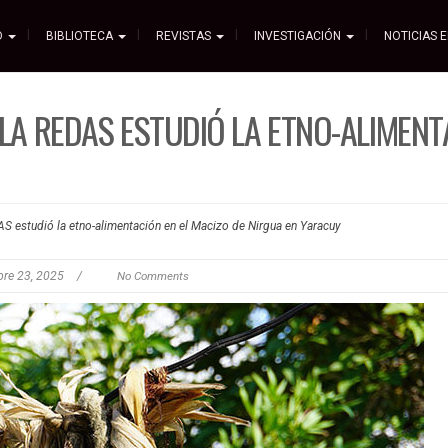
D
BIBLIOTECA
REVISTAS
INVESTIGACIÓN
NOTICIAS 
LA REDAS ESTUDIÓ LA ETNO-ALIMENT
AS estudió la etno-alimentación en el Macizo de Nirgua en Yaracuy
bre 23, 2025
/
No Comments