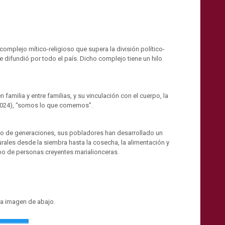
omplejo mítico-religioso que supera la división político-
se difundió por todo el país. Dicho complejo tiene un hilo
milia y entre familias, y su vinculación con el cuerpo, la
 2024), “somos lo que comemos”.
argo de generaciones, sus pobladores han desarrollado un
rales desde la siembra hasta la cosecha, la alimentación y
upo de personas creyentes marialionceras.
la imagen de abajo.