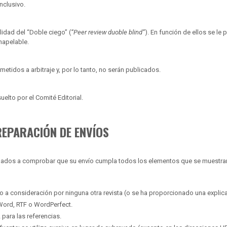
inclusivo.
lidad del “Doble ciego” (
“Peer review duoble blind”
). En función de ellos se le
inapelable.
etidos a arbitraje y, por lo tanto, no serán publicados.
elto por el Comité Editorial.
REPARACIÓN DE ENVÍOS
igados a comprobar que su envío cumpla todos los elementos que se muestran 
o a consideración por ninguna otra revista (o se ha proporcionado una explica
 Word, RTF o WordPerfect.
para las referencias.