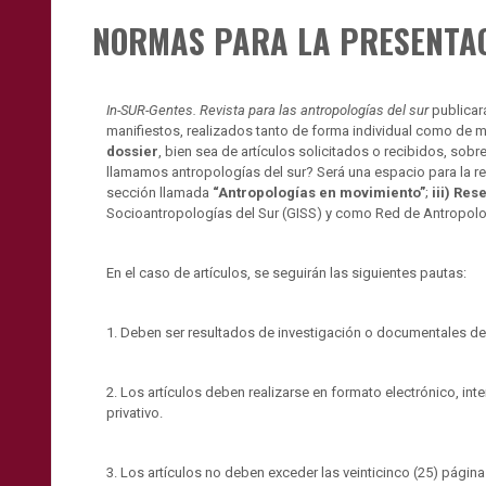
NORMAS PARA LA PRESENTAC
In-SUR-Gentes. Revista para las antropologías del sur
publicará
manifiestos, realizados tanto de forma individual como de m
dossier
, bien sea de artículos solicitados o recibidos, sob
llamamos antropologías del sur? Será una espacio para la ref
sección llamada
“Antropologías en movimiento”
;
iii) Res
Socioantropologías del Sur (GISS) y como Red de Antropolog
En el caso de artículos, se seguirán las siguientes pautas:
1. Deben ser resultados de investigación o documentales de c
2. Los artículos deben realizarse en formato electrónico, int
privativo.
3. Los artículos no deben exceder las veinticinco (25) págin