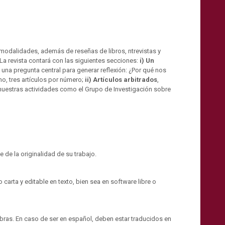
as modalidades, además de reseñas de libros, ntrevistas y
La revista contará con las siguientes secciones:
i)
Un
 una pregunta central para generar reflexión: ¿Por qué nos
mo, tres artículos por número;
ii) Artículos arbitrados
,
uestras actividades como el Grupo de Investigación sobre
 de la originalidad de su trabajo.
 carta y editable en texto, bien sea en software libre o
labras. En caso de ser en español, deben estar traducidos en