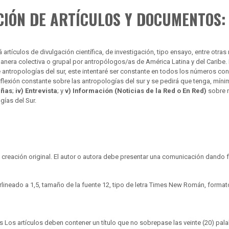
IÓN DE ARTÍCULOS Y DOCUMENTOS:
 artículos de divulgación científica, de investigación, tipo ensayo, entre otr
anera colectiva o grupal por antropólogos/as de América Latina y del Caribe. 
re antropologías del sur, este intentaré ser constante en todos los números con
lexión constante sobre las antropologías del sur y se pedirá que tenga, míni
eñas
;
iv) Entrevista
; y
v) Información (Noticias de la Red o En Red)
sobre n
ías del Sur.
reación original. El autor o autora debe presentar una comunicación dando fe
erlineado a 1,5, tamaño de la fuente 12, tipo de letra Times New Román, formato
as Los artículos deben contener un título que no sobrepase las veinte (20) pa