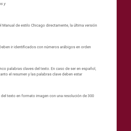
os y
l Manual de estilo Chicago directamente, la última versión
s. Deben ir identificados con números arábigos en orden
inco palabras claves del texto. En caso de ser en español,
tanto el resumen y las palabras clave deben estar
e del texto en formato imagen con una resolución de 300