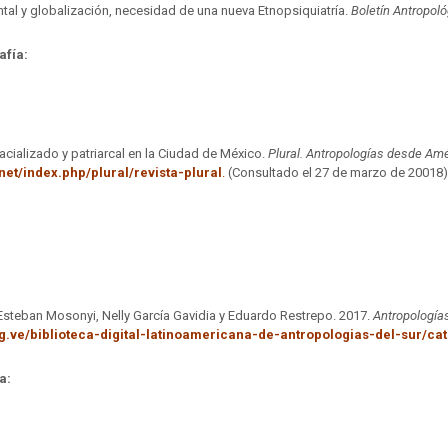
tal y globalización, necesidad de una nueva Etnopsiquiatría.
Boletín Antropol
afía:
cializado y patriarcal en la Ciudad de México
.
Plural. Antropologías desde Amér
et/index.php/plural/revista-plural
.
(Consultado el 27 de marzo de 20018
 Esteban Mosonyi, Nelly García Gavidia y Eduardo Restrepo. 2017.
Antropologías
rg.ve/biblioteca-digital-latinoamericana-de-antropologias-del-sur/ca
a: