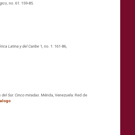
ógico
, no. 61: 159-85.​
ica Latina y del Caribe
1, no. 1: 161-
86
,
)
 del Sur. Cinco miradas
. Mérida, Venezuela: Red de
talogo
.