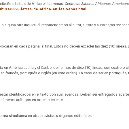
ribeños. Letras de África en las venas.
Centro de Saberes Africanos, American
ultura/3398-letras-de-africa-en-las-venas.html
.​
, o alguna otra inquietud, recomendamos al autor, autora y autores/as revisar e
colocarán en cada página, al final. Estos no deben exceder las diez (10) línea
a en América Latina y el Caribe, de no más de diez (10) líneas, con cuatro o c
 en francés, portugués e inglés (en este orden). En caso de ser en portugués, 
 estar identificados en el texto con sus leyendas. Deben ser entregados apart
n números arábigos en orden creciente.
forma simultánea en otras revistas u órganos editoriales.