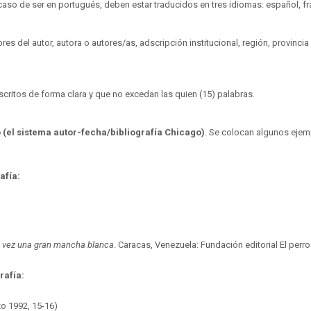
 caso de ser en portugués, deben estar traducidos en tres idiomas: español, fr
es del autor, autora o autores/as, adscripción institucional, región, provincia 
 escritos de forma clara y que no excedan las quien (15) palabras.
o
(el sistema autor-fecha/bibliografía Chicago)
. Se colocan algunos ejemp
afía:
 vez una gran mancha blanca
. Caracas, Venezuela: Fundación editorial El perro 
rafía:
zo 1992, 15-16)