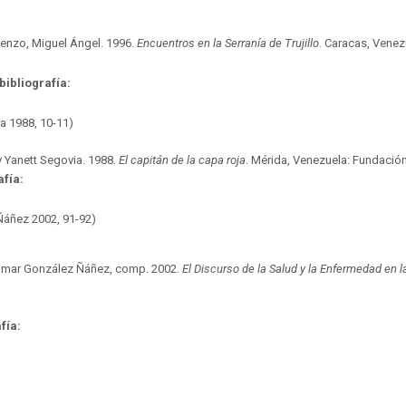
renzo, Miguel Ángel. 1996.
Encuentros en la Serranía de Trujillo
. Caracas, Venez
bibliografía:
ia 1988, 10-11)
 y Yanett Segovia. 1988.
El capitán de la capa roja
. Mérida, Venezuela: Fundació
afía:
Ñáñez 2002, 91-92)
y Omar González Ñáñez, comp. 2002.
El Discurso de la Salud y la Enfermedad en 
fía: