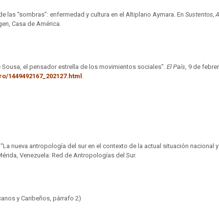
 de las “sombras”: enfermedad y cultura en el Altiplano Aymara. En
Sustentos, A
agen, Casa de América.
Sousa, el pensador estrella de los movimientos sociales”.
El País
, 9 de febr
uro/1449492167_202127.html
.
La nueva antropología del sur en el contexto de la actual situación nacional y 
Mérida, Venezuela: Red de Antropologías del Sur.
anos y Caribeños, párrafo 2)