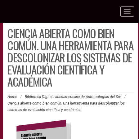
Toggl
naviga
CIENCIA ABIERTA COMO BIEN
COMÚN. UNA HERRAMIENTA PARA
DESCOLONIZAR LOS SISTEMAS DE
EVALUACIÓN CIENTÍFICA Y
ACADÉMICA
Home
/
Biblioteca Digital Latinoamericana de Antropologías del Sur
/
Ciencia abierta como bien común. Una herramienta para descolonizar los
sistemas de evaluación científica y académica