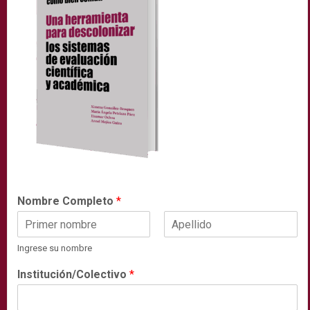
Nombre Completo
*
N
A
Ingrese su nombre
o
p
m
e
Institución/Colectivo
*
b
l
r
l
e
i
d